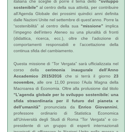
italiana che sceglie di porre il tema dello
“sviluppo
sostenibile”
al centro della sua attività, per contribuire
all’Agenda Globale dei prossimi quindici anni definita
dalle Nazioni Unite nel settembre di quest’anno. Porre la
“sostenibilità” al centro della sua
“missione”
implica
l’impegno dell’intero Ateneo su una pluralità di fronti
(didattica, ricerca, ecc.), oltre che l’adozione di
comportamenti responsabili e l’accettazione della
continua sfida del cambiamento.
Questa missione di “Tor Vergata” sarà ufficializzata nel
corso della
cerimonia inaugurale dell’Anno
Accademico 2015/2016
che si terrà il giorno
23
novembre
,
alle ore 11,00 presso l’Aula Magna della
Macroarea di Economia. Oltre alla prolusione dal titolo
“L’agenda globale per lo sviluppo sostenibile: una
sfida straordinaria per il futuro del pianeta e
dell’umanità”
pronunciata da
Enrico Giovannini
,
professore ordinario di Statistica Economica
all’Università degli Studi di Roma “Tor Vergata” e co-
presidente di un gruppo di esperti internazionali
incaricati di affiancare le Nazioni Unite nella messa a